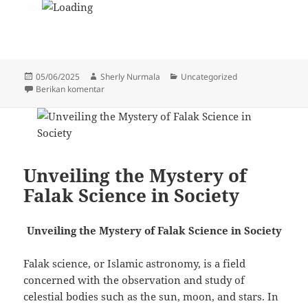
Diposkan
Penulis
Kategori
05/06/2025
Sherly Nurmala
Uncategorized
pada
untuk KEPADA JARAK DAN WAKTU
Berikan komentar
Unveiling the Mystery of
Falak Science in Society
Unveiling the Mystery of Falak Science in Society
Falak science, or Islamic astronomy, is a field
concerned with the observation and study of
celestial bodies such as the sun, moon, and stars. In