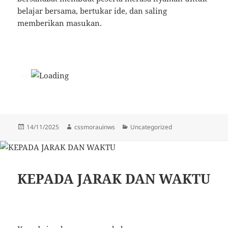
belajar bersama, bertukar ide, dan saling
memberikan masukan.
Diposkan
Penulis
Kategori
14/11/2025
cssmorauinws
Uncategorized
pada
KEPADA JARAK DAN WAKTU