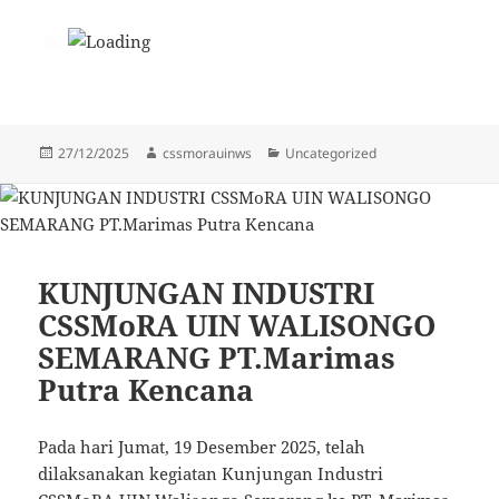
Diposkan
Penulis
Kategori
27/12/2025
cssmorauinws
Uncategorized
pada
KUNJUNGAN INDUSTRI
CSSMoRA UIN WALISONGO
SEMARANG PT.Marimas
Putra Kencana
Pada hari Jumat, 19 Desember 2025, telah
dilaksanakan kegiatan Kunjungan Industri