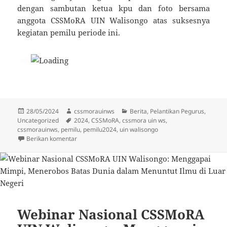
dengan sambutan ketua kpu dan foto bersama
anggota CSSMoRA UIN Walisongo atas suksesnya
kegiatan pemilu periode ini.
Diposkan
Penulis
Kategori
28/05/2024
cssmorauinws
Berita
,
Pelantikan Pegurus
,
pada
Tag
Uncategorized
2024
,
CSSMoRA
,
cssmora uin ws
,
cssmorauinws
,
pemilu
,
pemilu2024
,
uin walisongo
untuk Pemilihan Ketua Umum CSSMoRA UIN Walisong
Berikan komentar
Webinar Nasional CSSMoRA