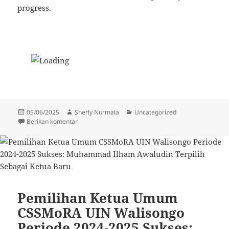
progress.
Diposkan
Penulis
Kategori
05/06/2025
Sherly Nurmala
Uncategorized
pada
untuk Unveiling the Mystery of Falak Science in Socie
Berikan komentar
Pemilihan Ketua Umum
CSSMoRA UIN Walisongo
Periode 2024-2025 Sukses: