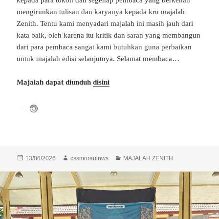
mengirimkan tulisan dan karyanya kepada kru majalah
Zenith. Tentu kami menyadari majalah ini masih jauh dari
kata baik, oleh karena itu kritik dan saran yang membangun
dari para pembaca sangat kami butuhkan guna perbaikan
untuk majalah edisi selanjutnya. Selamat membaca…
Majalah dapat diunduh
disini
Diposkan
Penulis
Kategori
13/06/2026
cssmorauinws
MAJALAH ZENITH
pada