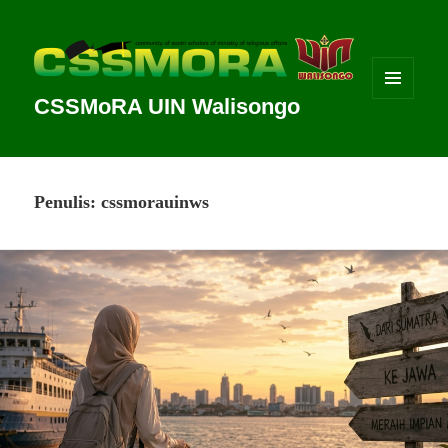
CSSMoRA UIN Walisongo
MENU
DAN
WIDGET
Penulis:
cssmorauinws