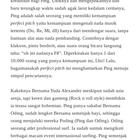
kreatifitas bagi Ping. Uniknya dan mengejutkannya dan
baru terungkap waktu sudah agak larut kedalam ceritanya,
Ping adalah salah seorang yang memiliki kemampuan
perfect pitch
yaitu kemampuan mengenali nada musik
tertentu (Do, Re, Mi, dll) hanya dari mendengar suara, tanpa
bantuan alat atau nada pembanding. Contohnya dengar
klakson, pintu berderit, atau suara orang bicara langsung
tahu: “oh ini nadanya F♯”. Diperkirakan hanya 1 dari
10.000 orang yang punya kemampuan ini, Lho! Lalu,
bagaimanakah
perfect pitch
ini menghantarkan Ping menuju
simpul pencariannya.
Kakeknya Bernama Yuda Alexander meskipun sudah usia
senja, tapi keren dan ganteng (Rock n roll style) membikin
ia terasa sangat bohemian. Ping punya sahabat Bernama
Oding, sudah lengket Bersama semenjak bayi, sehingga
orang menjuluki mereka Poding (Ping dan Oding). Oding
seorang atlet professional surf. Ia sudah suntuk mengikuti
berbagai macam event internasional surfing. Ping semenjak