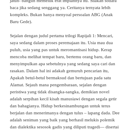
jatuh- bangun memeluk erat impiannya itu. Silakan sodara
baca jika sedang senggang ya. Ceritanya ternyata lebih
kompleks. Bukan hanya menyoal persoalan ABG (Anak
Baru Gede).
Sejalan dengan judul pertama trilogi Rapijali 1: Mencari,
saya sedang dalam proses peremajaan itu. Usia mau dua
puluh, usia yang pas untuk meromantisasi hidup. Kerap
mencoba melihat tempat baru, bertemu orang baru, dan
menyimpulkan apa sebetulnya yang sedang saya cari dan
rasakan. Dalam hal ini adakah gemuruh pencarian itu,
Apakah betul-betul bermaksud dan bertujuan pada satu
Alamat. Sejauh mana pengembaraan, sejalan dengan
peristiwa yang tidak disangka-sangka, demikian novel
adalah serpihan kecil kisah manusiawi dengan segala getir
dan bahagianya. Hidup berkesinambungan untuk terus
berjalan dan menerimanya dengan tulus – lapang dada. Dee
adalah seniman yang baik yang berhasil melukis polemik
dan dialektika sesosok gadis yang diliputi tragedi— disertai