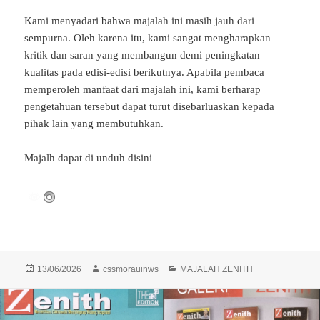
Kami menyadari bahwa majalah ini masih jauh dari
sempurna. Oleh karena itu, kami sangat mengharapkan
kritik dan saran yang membangun demi peningkatan
kualitas pada edisi-edisi berikutnya. Apabila pembaca
memperoleh manfaat dari majalah ini, kami berharap
pengetahuan tersebut dapat turut disebarluaskan kepada
pihak lain yang membutuhkan.
Majalh dapat di unduh
disini
Diposkan
Penulis
Kategori
13/06/2026
cssmorauinws
MAJALAH ZENITH
pada