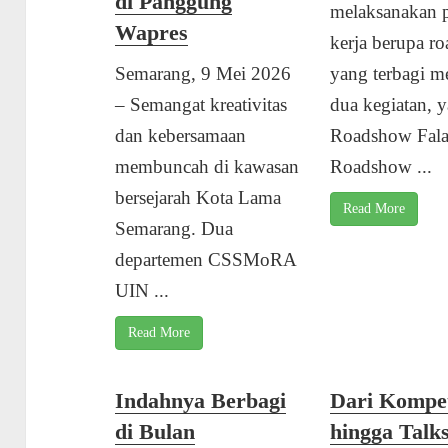
di Panggung
melaksanakan 
Wapres
kerja berupa r
Semarang, 9 Mei 2026
yang terbagi m
– Semangat kreativitas
dua kegiatan, y
dan kebersamaan
Roadshow Fala
membuncah di kawasan
Roadshow ...
bersejarah Kota Lama
Read More
Semarang. Dua
departemen CSSMoRA
UIN ...
Read More
Indahnya Berbagi
Dari Kompet
di Bulan
hingga Talk