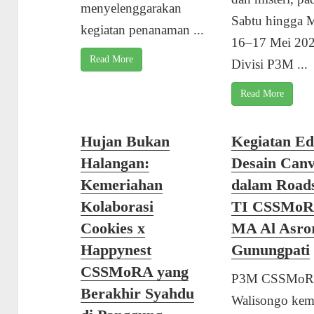
menyelenggarakan
Sabtu hingga 
kegiatan penanaman ...
16–17 Mei 202
Read More
Divisi P3M ...
Read More
Hujan Bukan
Kegiatan Ed
Halangan:
Desain Can
Kemeriahan
dalam Road
Kolaborasi
TI CSSMoR
Cookies x
MA Al Asro
Happynest
Gunungpati
CSSMoRA yang
P3M CSSMoR
Berakhir Syahdu
Walisongo kem