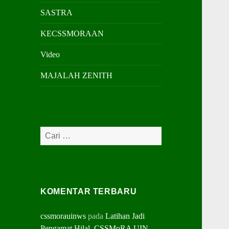
SASTRA
KECSSMORAAN
Video
MAJALAH ZENITH
KOMENTAR TERBARU
cssmorauinws
pada
Latihan Jadi
Pengamat Hilal, CSSMoRA UIN