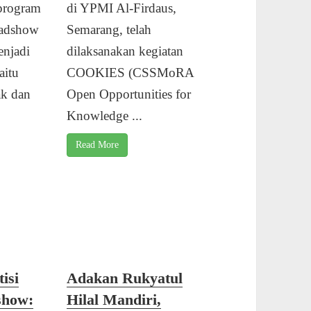
program
di YPMI Al-Firdaus,
oadshow
Semarang, telah
enjadi
dilaksanakan kegiatan
aitu
COOKIES (CSSMoRA
k dan
Open Opportunities for
Knowledge ...
Read More
isi
Adakan Rukyatul
show:
Hilal Mandiri,