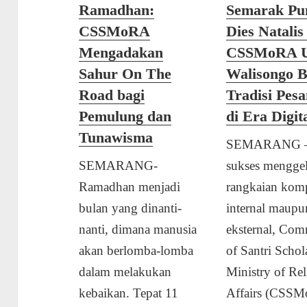
Ramadhan:
Semarak Pu
CSSMoRA
Dies Natalis
Mengadakan
CSSMoRA 
Sahur On The
Walisongo 
Road bagi
Tradisi Pesa
Pemulung dan
di Era Digit
Tunawisma
​SEMARANG – 
SEMARANG-
sukses menggel
Ramadhan menjadi
rangkaian komp
bulan yang dinanti-
internal maupu
nanti, dimana manusia
eksternal, Co
akan berlomba-lomba
of Santri Schol
dalam melakukan
Ministry of Rel
kebaikan. Tepat 11
Affairs (CSSM