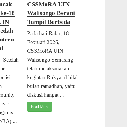
ncak
CSSMoRA UIN
 ke-18
Walisongo Berani
UIN
Tampil Berbeda
Bedah
Pada hari Rabu, 18
ntren
Februari 2026,
al
CSSMoRA UIN
Setelah
Walisongo Semarang
ar
telah melaksanakan
etisi
kegiatan Rukyatul hilal
n
bulan ramadhan, yaitu
mmunity
diskusi hangat ...
ars of
Read More
igious
oRA) ...