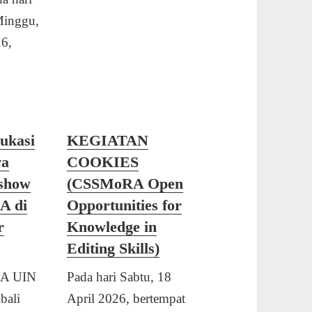
Minggu,
6,
ukasi
KEGIATAN
va
COOKIES
show
(CSSMoRA Open
A di
Opportunities for
r
Knowledge in
Editing Skills)
A UIN
Pada hari Sabtu, 18
bali
April 2026, bertempat