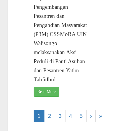
Pengembangan
Pesantren dan
Pengabdian Masyarakat
(P3M) CSSMoRA UIN
Walisongo
melaksanakan Aksi
Peduli di Panti Asuhan
dan Pesantren Yatim
Tahfidhul ...
Read More
1
2
3
4
5
›
»