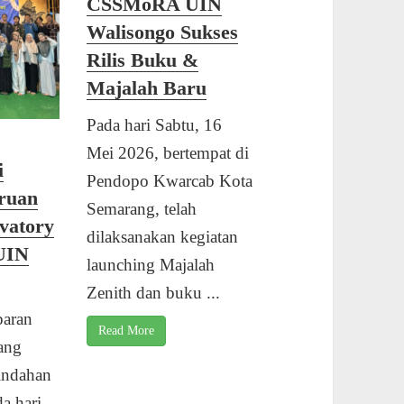
CSSMoRA UIN
Walisongo Sukses
Rilis Buku &
Majalah Baru
Pada hari Sabtu, 16
Mei 2026, bertempat di
i
Pendopo Kwarcab Kota
ruan
Semarang, telah
vatory
dilaksanakan kegiatan
UIN
launching Majalah
Zenith dan buku ...
aran
Read More
ang
indahan
da hari