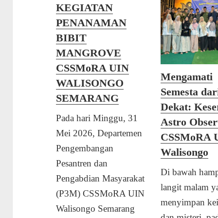
KEGIATAN
PENANAMAN
BIBIT
MANGROVE
CSSMoRA UIN
Mengamati
WALISONGO
Semesta dar
SEMARANG
Dekat: Kese
Pada hari Minggu, 31
Astro Obser
Mei 2026, Departemen
CSSMoRA 
Pengembangan
Walisongo
Pesantren dan
Di bawah hamp
Pengabdian Masyarakat
langit malam y
(P3M) CSSMoRA UIN
menyimpan ke
Walisongo Semarang
dan misteri, pa