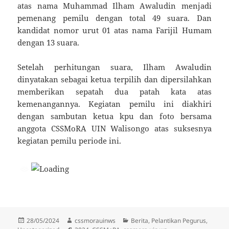
atas nama Muhammad Ilham Awaludin menjadi
pemenang pemilu dengan total 49 suara. Dan
kandidat nomor urut 01 atas nama Farijil Humam
dengan 13 suara.
Setelah perhitungan suara, Ilham Awaludin
dinyatakan sebagai ketua terpilih dan dipersilahkan
memberikan sepatah dua patah kata atas
kemenangannya. Kegiatan pemilu ini diakhiri
dengan sambutan ketua kpu dan foto bersama
anggota CSSMoRA UIN Walisongo atas suksesnya
kegiatan pemilu periode ini.
Diposkan
Penulis
Kategori
28/05/2024
cssmorauinws
Berita
,
Pelantikan Pegurus
,