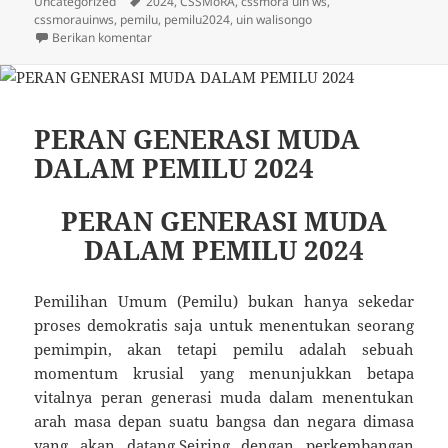
pada
Tag
Uncategorized
2024
,
CSSMoRA
,
cssmora uin ws
,
cssmorauinws
,
pemilu
,
pemilu2024
,
uin walisongo
untuk Pemilihan Ketua Umum CSSMoRA UIN Walisong
Berikan komentar
PERAN GENERASI MUDA
DALAM PEMILU 2024
PERAN GENERASI MUDA
DALAM PEMILU 2024
Pemilihan Umum (Pemilu) bukan hanya sekedar
proses demokratis saja untuk menentukan seorang
pemimpin, akan tetapi pemilu adalah sebuah
momentum krusial yang menunjukkan betapa
vitalnya peran generasi muda dalam menentukan
arah masa depan suatu bangsa dan negara dimasa
yang akan datang.Seiring dengan perkembangan