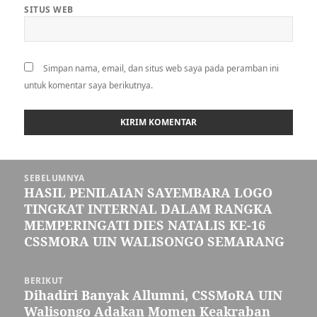
SITUS WEB
Simpan nama, email, dan situs web saya pada peramban ini
untuk komentar saya berikutnya.
Navigasi
SEBELUMNYA
pos
HASIL PENILAIAN SAYEMBARA LOGO
Pos
TINGKAT INTERNAL DALAM RANGKA
sebelumnya:
MEMPERINGATI DIES NATALIS KE-16
CSSMORA UIN WALISONGO SEMARANG
BERIKUT
Dihadiri Banyak Allumni, CSSMoRA UIN
Pos
Walisongo Adakan Momen Keakraban
berikutnya: