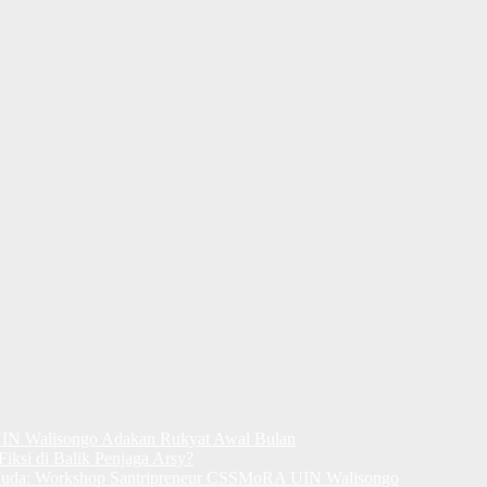
UIN Walisongo Adakan Rukyat Awal Bulan
Fiksi di Balik Penjaga Arsy?
uda: Workshop Santripreneur CSSMoRA UIN Walisongo