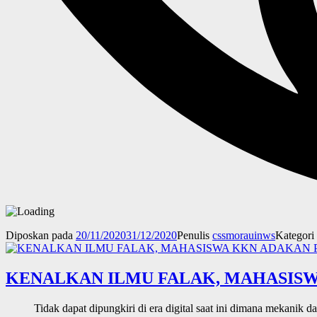
Diposkan pada
20/11/2020
31/12/2020
Penulis
cssmorauinws
Kategori
KENALKAN ILMU FALAK, MAHASISW
Tidak dapat dipungkiri di era digital saat ini dimana mekanik 