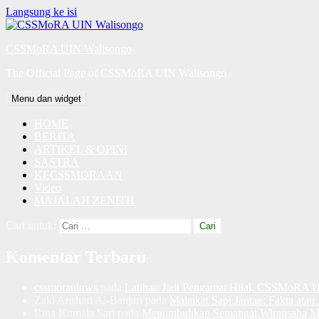
Langsung ke isi
CSSMoRA UIN Walisongo
The Official Page of CSSMoRA UIN Walisongo
Menu dan widget
HOME
BERITA
ARTIKEL & OPINI
SASTRA
KECSSMORAAN
Video
MAJALAH ZENITH
Cari untuk:
Komentar Terbaru
cssmorauinws
pada
Latihan Jadi Pengamat Hilal, CSSMoRA 
Zaki Anshari Al-Banjari
pada
Malaikat Sapi Jantan: Fakta atau 
Rina Kumala Sari
pada
Menumbuhkan Semangat Wirausaha M