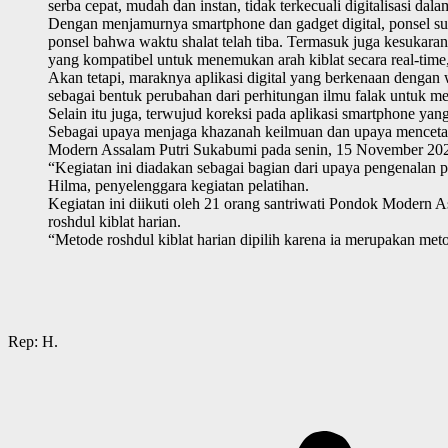
serba cepat, mudah dan instan, tidak terkecuali digitalisasi dala
Dengan menjamurnya smartphone dan gadget digital, ponsel sud
ponsel bahwa waktu shalat telah tiba.
Termasuk juga kesukaran
yang kompatibel untuk menemukan arah kiblat secara real-time
Akan tetapi, maraknya aplikasi digital yang berkenaan dengan 
sebagai bentuk perubahan dari perhitungan ilmu falak untuk mel
Selain itu juga, terwujud koreksi pada aplikasi smartphone yan
Sebagai upaya menjaga khazanah keilmuan dan upaya menceta
Modern Assalam Putri Sukabumi pada senin, 15 November 20
“Kegiatan ini diadakan sebagai bagian dari upaya pengenalan p
Hilma, penyelenggara kegiatan pelatihan.
Kegiatan ini diikuti oleh 21 orang santriwati Pondok Modern
roshdul kiblat harian.
“Metode roshdul kiblat harian dipilih karena ia merupakan met
Rep: H.