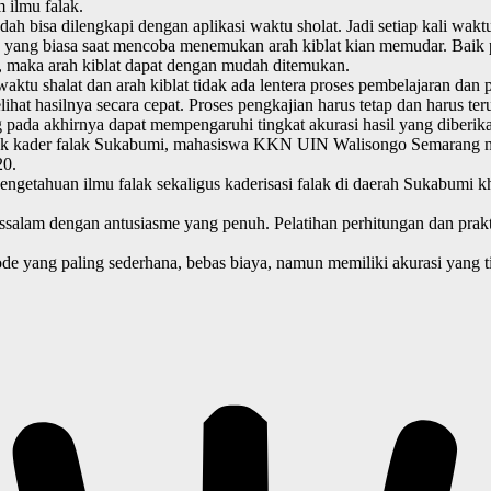
m ilmu falak.
ah bisa dilengkapi dengan aplikasi waktu sholat.
Jadi setiap kali wakt
 yang biasa saat mencoba menemukan arah kiblat kian memudar.
Baik 
, maka arah kiblat dapat dengan mudah ditemukan.
waktu shalat dan arah kiblat tidak ada lentera proses pembelajaran dan
ihat hasilnya secara cepat.
Proses pengkajian harus tetap dan harus te
g pada akhirnya dapat mempengaruhi tingkat akurasi hasil yang diberik
k kader falak Sukabumi, mahasiswa KKN UIN Walisongo Semarang mel
20.
engetahuan ilmu falak sekaligus kaderisasi falak di daerah Sukabumi 
 Assalam dengan antusiasme yang penuh.
Pelatihan perhitungan dan pra
ode yang paling sederhana, bebas biaya, namun memiliki akurasi yang t