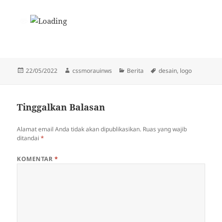
Diposkan
Penulis
Kategori
Tag
22/05/2022
cssmorauinws
Berita
desain
,
logo
pada
Tinggalkan Balasan
Alamat email Anda tidak akan dipublikasikan.
Ruas yang wajib
ditandai
*
KOMENTAR
*