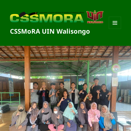
CSSMoRA UIN Walisongo
MENU
DAN
WIDGET