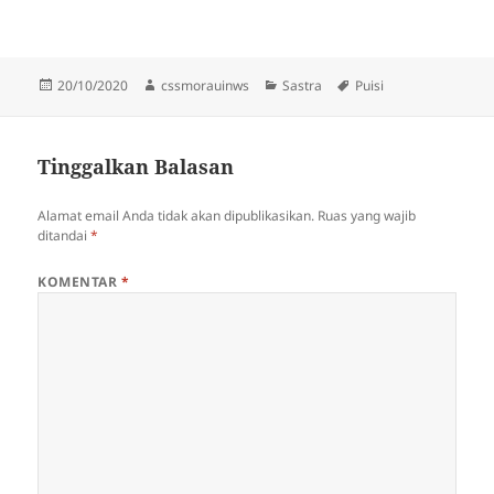
Diposkan
Penulis
Kategori
Tag
20/10/2020
cssmorauinws
Sastra
Puisi
pada
Tinggalkan Balasan
Alamat email Anda tidak akan dipublikasikan.
Ruas yang wajib
ditandai
*
KOMENTAR
*