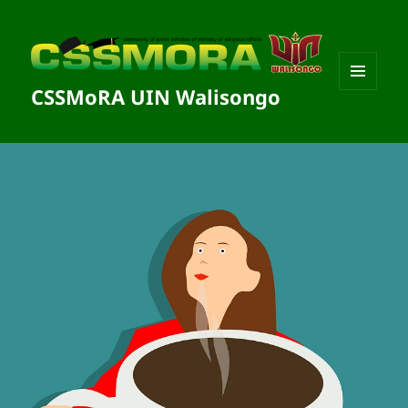
CSSMoRA UIN Walisongo
MENU
DAN
WIDGET