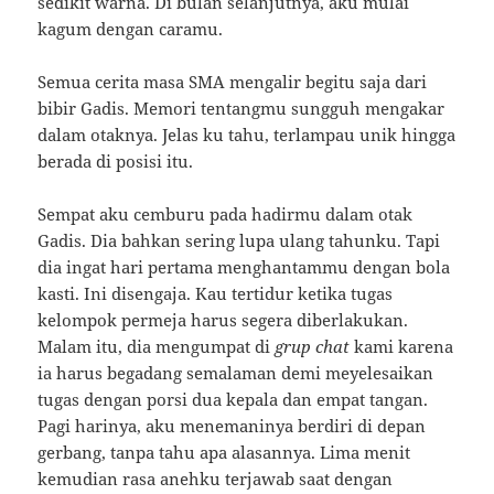
sedikit warna.
Di bulan selanjutnya, aku mulai
kagum dengan caramu.
Semua cerita masa SMA mengalir begitu saja dari
bibir Gadis.
Memori tentangmu sungguh mengakar
dalam otaknya.
Jelas ku tahu, terlampau unik hingga
berada di posisi itu.
Sempat aku cemburu pada hadirmu dalam otak
Gadis.
Dia bahkan sering lupa ulang tahunku.
Tapi
dia ingat hari pertama menghantammu dengan bola
kasti.
Ini disengaja.
Kau tertidur ketika tugas
kelompok permeja harus segera diberlakukan.
Malam itu, dia mengumpat di
grup chat
kami karena
ia harus begadang semalaman demi meyelesaikan
tugas dengan porsi dua kepala dan empat tangan.
Pagi harinya, aku menemaninya berdiri di depan
gerbang, tanpa tahu apa alasannya.
Lima menit
kemudian rasa anehku terjawab saat dengan