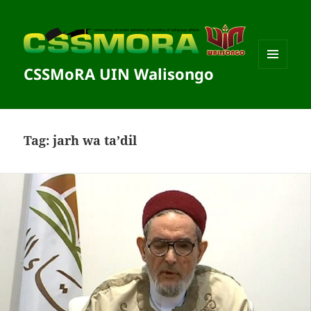
CSSMoRA UIN Walisongo
MENU
DAN
WIDGET
Tag:
jarh wa ta’dil