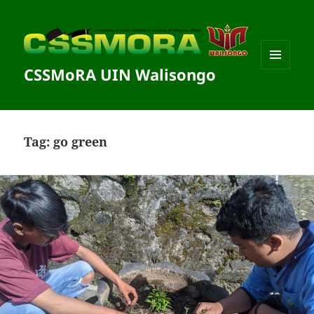
CSSMoRA UIN Walisongo
MENU
DAN
WIDGET
Tag:
go green