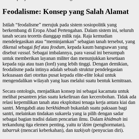
Feodalisme: Konsep yang Salah Alamat
Istilah “feodalisme” merujuk pada sistem sosiopolitik yang
berkembang di Eropa Abad Pertengahan. Dalam sistem ini, seluruh
tanah secara teoretis dianggap milik raja. Raja kemudian
mendelegasikan atau “meminjamkan” sebagian tanah tersebut, yang
dikenal sebagai
fief
atau
feodum
, kepada kaum bangsawan yang
disebut
vassal
. Sebagai imbalannya, para vassal ini bersumpah
untuk memberikan layanan militer dan menunjukkan kesetiaan
kepada raja atau tuan (lord) yang lebih tinggi. Dengan demikian,
feodalisme pada intinya adalah sebuah struktur pendelegasian
kekuasaan dari otoritas pusat kepada elite-elite lokal untuk
mengendalikan wilayah yang luas melalui suatu bentuk kemitraan.
Secara ontologis, menjadikan konsep ini sebagai kacamata untuk
melihat pesantren jelas suatu kekeliruan dan kecerobohan. Tidak ada
relasi kepemilikan tanah atau eksploitasi tenaga kerja antara kiai dan
santri. Mengabdi atau
berkhidmah
bukanlah suatu paksaan bagi
santri, melainkan tindakan sukarela yang ia pilih dengan sadar
sebagai bagian tradisi dalam pencarian ilmu. Dalam
khidmah
ini
terkandung tiga elemen penting, yaitu
ta’dzim
(penghormatan),
tabarruk
(mencari keberkahan), dan
tazkiyah
(penyucian diri).