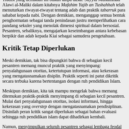
Alawi al-Maliki dalam kitabnya
Mafahim Yajib an Tushahhah
telah
menuturkan riwayat-riwayat tentang adab dan praktik
tabarruk
para
sahabat kepada nabi. Dengan demikian, menganggap semua bentuk
penghormatan sebagai tanda penindasan justru memperlihatkan cara
pandang sekuler yang menolak dimensi spiritual dalam bersosial.
Pesantren, sebaliknya, mengajarkan keseimbangan antara kebebasan
berpikir dan adab kepada Kiai sebagai samudera pengetahuan.
Kritik Tetap Diperlukan
Meski demikian, tak bisa dipungkiri bahwa di sebagian kecil
pesantren memang muncul praktik yang menyimpang:
penyalahgunaan otoritas, ketertutupan informasi, atau kekerasan
yang mengatasnamakan disiplin. Praktik seperti ini patut dikritik
secara terbuka karena bertentangan dengan ruh pendidikan Islam.
Meskipun demikian, kita tak mampu mengelak bahwa memang
ditemukan praktik-praktik menyimpang di sebagian kecil pesantren.
Mulai dari penyalahgunaan otoritas, isolasi informasi, hingga
kekerasan yang
overstep
dengan mengatasnamakan pendisiplinan.
Disinilah peran kritik sangat diperlukan sebagai bahan evaluasi
sehingga ruh pendidikan islam dapat dihadirkan kembali.
Namun,
menyimpulkan seluruh pesantren sebagai lembaga feodal