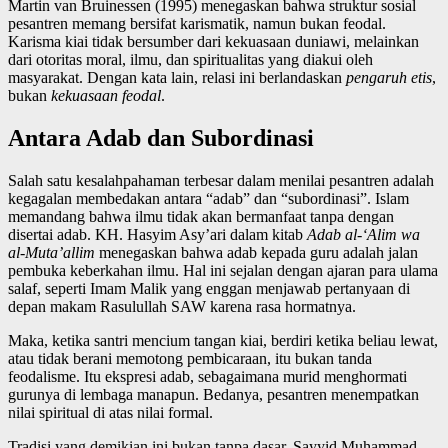
Martin van Bruinessen (1995) menegaskan bahwa struktur sosial
pesantren memang bersifat karismatik, namun bukan feodal.
Karisma kiai tidak bersumber dari kekuasaan duniawi, melainkan
dari otoritas moral, ilmu, dan spiritualitas yang diakui oleh
masyarakat. Dengan kata lain, relasi ini berlandaskan
pengaruh etis
,
bukan
kekuasaan feodal
.
Antara Adab dan Subordinasi
Salah satu kesalahpahaman terbesar dalam menilai pesantren adalah
kegagalan membedakan antara “adab” dan “subordinasi”. Islam
memandang bahwa ilmu tidak akan bermanfaat tanpa dengan
disertai adab. KH. Hasyim Asy’ari dalam kitab
Adab al-‘Alim wa
al-Muta’allim
menegaskan bahwa adab kepada guru adalah jalan
pembuka keberkahan ilmu. Hal ini sejalan dengan ajaran para ulama
salaf, seperti Imam Malik yang enggan menjawab pertanyaan di
depan makam Rasulullah SAW karena rasa hormatnya.
Maka, ketika santri mencium tangan kiai, berdiri ketika beliau lewat,
atau tidak berani memotong pembicaraan, itu bukan tanda
feodalisme. Itu ekspresi adab, sebagaimana murid menghormati
gurunya di lembaga manapun. Bedanya, pesantren menempatkan
nilai spiritual di atas nilai formal.
Tradisi yang demikian ini bukan tanpa dasar. Sayyid Muhammad