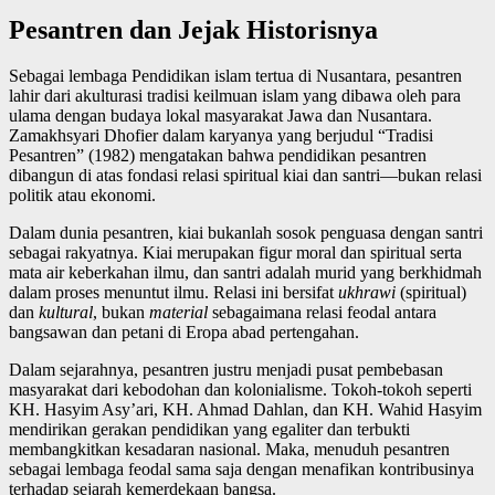
Pesantren dan Jejak Historisnya
Sebagai lembaga Pendidikan islam tertua di Nusantara, pesantren
lahir dari akulturasi tradisi keilmuan islam yang dibawa oleh para
ulama dengan budaya lokal masyarakat Jawa dan Nusantara.
Zamakhsyari Dhofier dalam karyanya yang berjudul “Tradisi
Pesantren” (1982) mengatakan bahwa pendidikan pesantren
dibangun di atas fondasi relasi spiritual kiai dan santri—bukan relasi
politik atau ekonomi.
Dalam dunia pesantren, kiai bukanlah sosok penguasa dengan santri
sebagai rakyatnya. Kiai merupakan figur moral dan spiritual serta
mata air keberkahan ilmu, dan santri adalah murid yang berkhidmah
dalam proses menuntut ilmu. Relasi ini bersifat
ukhrawi
(spiritual)
dan
kultural
, bukan
material
sebagaimana relasi feodal antara
bangsawan dan petani di Eropa abad pertengahan.
Dalam sejarahnya, pesantren justru menjadi pusat pembebasan
masyarakat dari kebodohan dan kolonialisme. Tokoh-tokoh seperti
KH. Hasyim Asy’ari, KH. Ahmad Dahlan, dan KH. Wahid Hasyim
mendirikan gerakan pendidikan yang egaliter dan terbukti
membangkitkan kesadaran nasional. Maka, menuduh pesantren
sebagai lembaga feodal sama saja dengan menafikan kontribusinya
terhadap sejarah kemerdekaan bangsa.