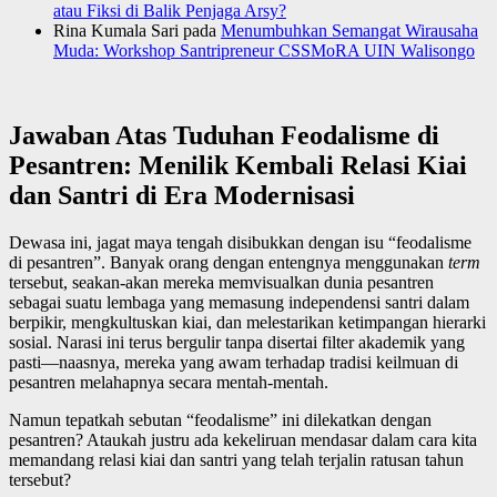
atau Fiksi di Balik Penjaga Arsy?
Rina Kumala Sari
pada
Menumbuhkan Semangat Wirausaha
Muda: Workshop Santripreneur CSSMoRA UIN Walisongo
Jawaban Atas Tuduhan Feodalisme di
Pesantren: Menilik Kembali Relasi Kiai
dan Santri di Era Modernisasi
Dewasa ini, jagat maya tengah disibukkan dengan isu “feodalisme
di pesantren”. Banyak orang dengan entengnya menggunakan
term
tersebut, seakan-akan mereka memvisualkan dunia pesantren
sebagai suatu lembaga yang memasung independensi santri dalam
berpikir, mengkultuskan kiai, dan melestarikan ketimpangan hierarki
sosial. Narasi ini terus bergulir tanpa disertai filter akademik yang
pasti—naasnya, mereka yang awam terhadap tradisi keilmuan di
pesantren melahapnya secara mentah-mentah.
Namun tepatkah sebutan “feodalisme” ini dilekatkan dengan
pesantren? Ataukah justru ada kekeliruan mendasar dalam cara kita
memandang relasi kiai dan santri yang telah terjalin ratusan tahun
tersebut?