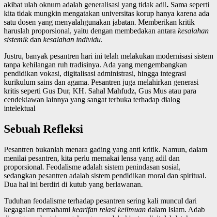
akibat ulah oknum adalah generalisasi yang tidak adil
.
Sama seperti
kita tidak mungkin mengatakan universitas korup hanya karena ada
satu dosen yang menyalahgunakan jabatan. Memberikan kritik
haruslah proporsional, yaitu dengan membedakan antara
kesalahan
sistemik
dan
kesalahan individu
.
Justru, banyak pesantren hari ini telah melakukan modernisasi sistem
tanpa kehilangan ruh tradisinya. Ada yang mengembangkan
pendidikan vokasi, digitalisasi administrasi, hingga integrasi
kurikulum sains dan agama. Pesantren juga melahirkan generasi
kritis seperti Gus Dur, KH. Sahal Mahfudz, Gus Mus atau para
cendekiawan lainnya yang sangat terbuka terhadap dialog
intelektual
Sebuah Refleksi
Pesantren bukanlah menara gading yang anti kritik. Namun, dalam
menilai pesantren, kita perlu memakai lensa yang adil dan
proporsional. Feodalisme adalah sistem penindasan sosial,
sedangkan pesantren adalah sistem pendidikan moral dan spiritual.
Dua hal ini berdiri di kutub yang berlawanan.
Tuduhan feodalisme terhadap pesantren sering kali muncul dari
kegagalan memahami
kearifan relasi keilmuan
dalam Islam. Adab