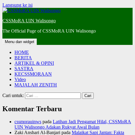
Langsung ke isi
CSSMoRA UIN Walisongo
The Official Page of CSSMoRA UIN Walisongo
Menu dan widget
HOME
BERITA
ARTIKEL & OPINI
SASTRA
KECSSMORAAN
Video
MAJALAH ZENITH
Cari untuk:
Komentar Terbaru
cssmorauinws
pada
Latihan Jadi Pengamat Hilal, CSSMoRA
UIN Walisongo Adakan Rukyat Awal Bulan
Zaki Anshari Al-Banjari
pada
Malaikat Sapi Jantan: Fakta