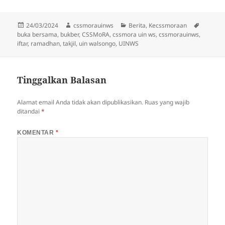
Diposkan
Penulis
Kategori
Tag
24/03/2024
cssmorauinws
Berita
,
Kecssmoraan
pada
buka bersama
,
bukber
,
CSSMoRA
,
cssmora uin ws
,
cssmorauinws
,
iftar
,
ramadhan
,
takjil
,
uin walsongo
,
UINWS
Tinggalkan Balasan
Alamat email Anda tidak akan dipublikasikan.
Ruas yang wajib
ditandai
*
KOMENTAR
*