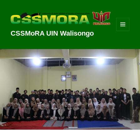
CSSMoRA UIN Walisongo
MENU
DAN
WIDGET