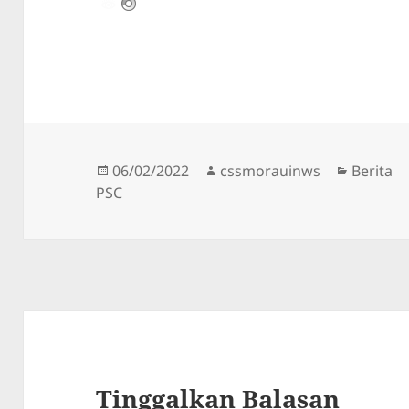
Diposkan
Penulis
Kategor
06/02/2022
cssmorauinws
Berita
pada
PSC
Tinggalkan Balasan