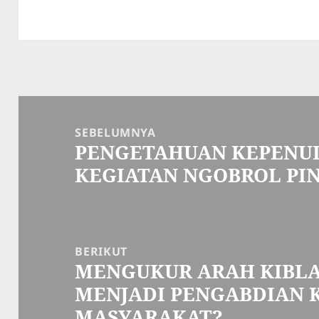
Navigasi
pos
SEBELUMNYA
PENGETAHUAN KEPENU
Pos
KEGIATAN NGOBROL PIN
sebelumnya:
BERIKUT
MENGUKUR ARAH KIBLAT
Pos
MENJADI PENGABDIAN 
berikutnya:
MASYARAKAT?