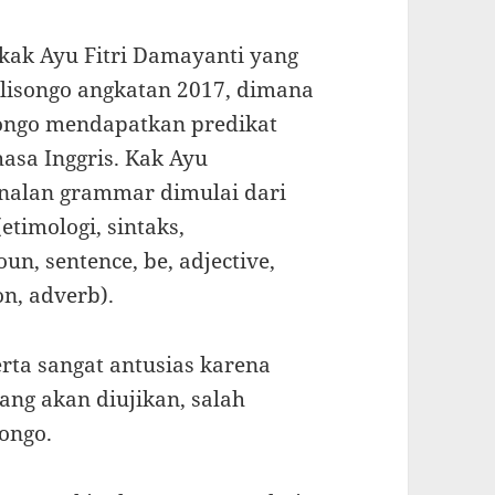
h kak Ayu Fitri Damayanti yang
isongo angkatan 2017, dimana
songo mendapatkan predikat
asa Inggris. Kak Ayu
nalan grammar dimulai dari
etimologi, sintaks,
n, sentence, be, adjective,
on, adverb).
erta sangat antusias karena
ng akan diujikan, salah
ongo.