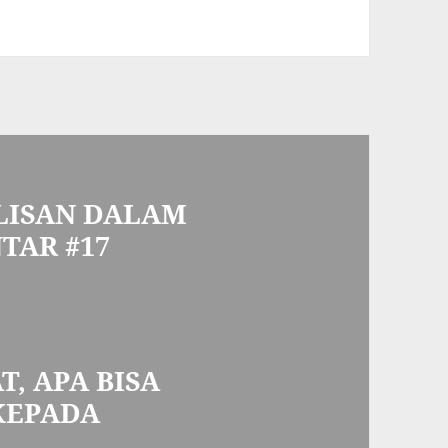
LISAN DALAM
TAR #17
, APA BISA
KEPADA