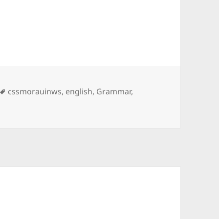
i
Tag
cssmorauinws
,
english
,
Grammar
,