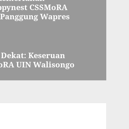
appynest CSSMoRA
i Panggung Wapres
 Dekat: Keseruan
oRA UIN Walisongo