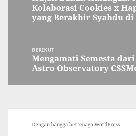
Kolaborasi Cookies x H
sebelumnya:
yang Berakhir Syahdu d
BERIKUT
Mengamati Semesta dari
Pos
Astro Observatory CSSM
berikutnya:
Dengan bangga bertenaga WordPress