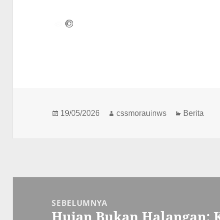
Diposkan
Penulis
Kategori
19/05/2026
cssmorauinws
Berita
pada
Navigasi
pos
SEBELUMNYA
Hujan Bukan Halangan: 
Pos