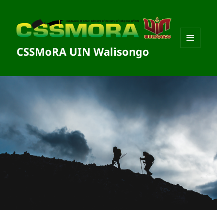
CSSMoRA UIN Walisongo
MENU
DAN
WIDGET