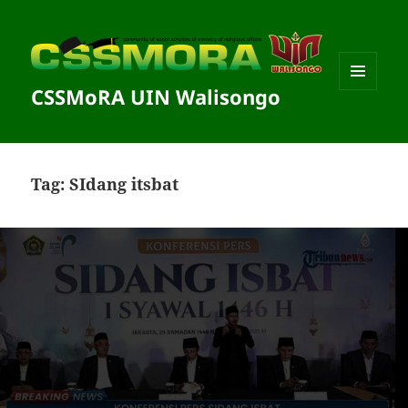
CSSMoRA UIN Walisongo
MENU
DAN
WIDGET
Tag:
SIdang itsbat